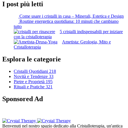
I post più letti
Come usare i cristalli in casa – Minerali, Estetica e Design
Routine energetica quotidiana: 10 minuti che cambiano
tutto
5 cristalli indispensabili per iniziare
con la cristalloterapia
Ametista: Geologia, Mito e
Cristalloterapia
Esplora le categorie
Cristalli Quotidiani
218
Novità e Tendenze
33
Pietre e Proprietà
195
Rituali e Pratiche
321
Sponsored Ad
Benvenuti nel nostro spazio dedicato alla Cristalloterapia, un'antica