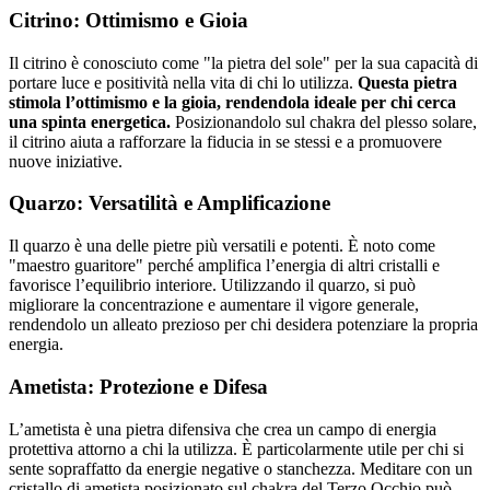
Citrino: Ottimismo e Gioia
Il citrino è conosciuto come "la pietra del sole" per la sua capacità di
portare luce e positività nella vita di chi lo utilizza.
Questa pietra
stimola l’ottimismo e la gioia, rendendola ideale per chi cerca
una spinta energetica.
Posizionandolo sul chakra del plesso solare,
il citrino aiuta a rafforzare la fiducia in se stessi e a promuovere
nuove iniziative.
Quarzo: Versatilità e Amplificazione
Il quarzo è una delle pietre più versatili e potenti. È noto come
"maestro guaritore" perché amplifica l’energia di altri cristalli e
favorisce l’equilibrio interiore. Utilizzando il quarzo, si può
migliorare la concentrazione e aumentare il vigore generale,
rendendolo un alleato prezioso per chi desidera potenziare la propria
energia.
Ametista: Protezione e Difesa
L’ametista è una pietra difensiva che crea un campo di energia
protettiva attorno a chi la utilizza. È particolarmente utile per chi si
sente sopraffatto da energie negative o stanchezza. Meditare con un
cristallo di ametista posizionato sul chakra del Terzo Occhio può