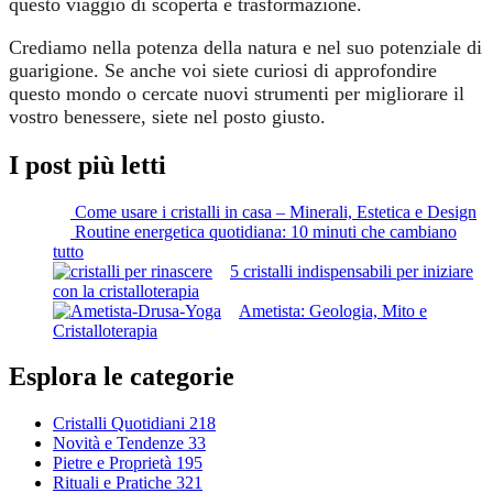
questo viaggio di scoperta e trasformazione.
Crediamo nella potenza della natura e nel suo potenziale di
guarigione. Se anche voi siete curiosi di approfondire
questo mondo o cercate nuovi strumenti per migliorare il
vostro benessere, siete nel posto giusto.
I post più letti
Come usare i cristalli in casa – Minerali, Estetica e Design
Routine energetica quotidiana: 10 minuti che cambiano
tutto
5 cristalli indispensabili per iniziare
con la cristalloterapia
Ametista: Geologia, Mito e
Cristalloterapia
Esplora le categorie
Cristalli Quotidiani
218
Novità e Tendenze
33
Pietre e Proprietà
195
Rituali e Pratiche
321