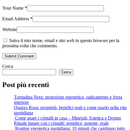
Your Name
*
Email Address
*
Website
Salva il mio nome, email e sito web in questo browser per la
prossima volta che commento.
Submit Comment
Cerca
Cerca
Post più recenti
Tormalina Nera: protezione energetica, radicamento e forza
interiore
Quarzo Rosa: proprietà, benefici reali e come usarlo nella vita
quotidiana
Come usare i cristalli in casa – Minerali, Estetica e Design
Rituale lunare con i cristalli: semplice, potente, reale
Routine energetica quotidiana: 10 minuti che cambiano tutto