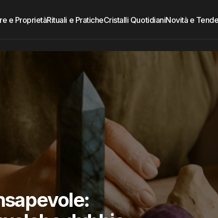
re e Proprietà
Rituali e Pratiche
Cristalli Quotidiani
Novità e Tend
onsapevole: