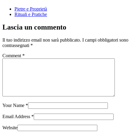
Pietre e Proprietà
Rituali e Pratiche
Lascia un commento
Il tuo indirizzo email non sarà pubblicato.
I campi obbligatori sono
contrassegnati
*
Comment
*
Your Name
*
Email Address
*
Website