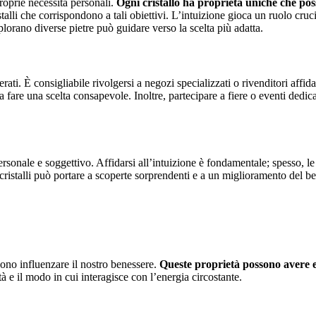
proprie necessità personali.
Ogni cristallo ha proprietà uniche che poss
ristalli che corrispondono a tali obiettivi. L’intuizione gioca un ruolo cruci
plorano diverse pietre può guidare verso la scelta più adatta.
erati. È consigliabile rivolgersi a negozi specializzati o rivenditori affida
a fare una scelta consapevole. Inoltre, partecipare a fiere o eventi dedicat
 personale e soggettivo. Affidarsi all’intuizione è fondamentale; spesso, 
 cristalli può portare a scoperte sorprendenti e a un miglioramento del 
sono influenzare il nostro benessere.
Queste proprietà possono avere effe
à e il modo in cui interagisce con l’energia circostante.