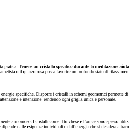
ta pratica.
Tenere un cristallo specifico durante la meditazione aiuta
l’ametista o il quarzo rosa possa favorire un profondo stato di rilassame
energie specifiche. Disporre i cristalli in schemi geometrici permette di a
e attenzione e intenzione, rendendo ogni griglia unica e personale.
mbiente armonioso. I cristalli come il turchese e l’onice sono spesso util
e dipende dalle esigenze individuali e dall’energia che si desidera attrarr