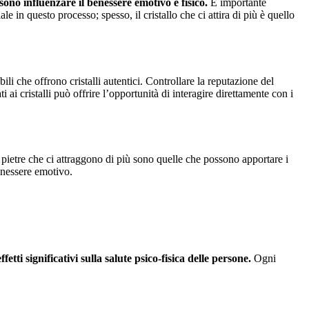
ono influenzare il benessere emotivo e fisico.
È importante
ale in questo processo; spesso, il cristallo che ci attira di più è quello
bili che offrono cristalli autentici. Controllare la reputazione del
i ai cristalli può offrire l’opportunità di interagire direttamente con i
le pietre che ci attraggono di più sono quelle che possono apportare i
benessere emotivo.
tti significativi sulla salute psico-fisica delle persone.
Ogni