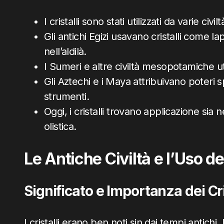
I cristalli sono stati utilizzati da varie civi
Gli antichi Egizi usavano cristalli come la
nell’aldilà.
I Sumeri e altre civiltà mesopotamiche util
Gli Aztechi e i Maya attribuivano poteri spec
strumenti.
Oggi, i cristalli trovano applicazione si
olistica.
Le Antiche Civiltà e l’Uso dei
Significato e Importanza dei Cris
I cristalli erano ben noti sin dai tempi antichi. D