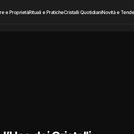
re e Proprietà
Rituali e Pratiche
Cristalli Quotidiani
Novità e Tend