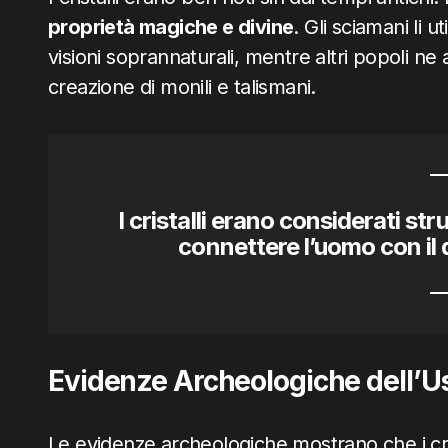
proprietà magiche e divine
. Gli sciamani li 
visioni soprannaturali, mentre altri popoli ne 
creazione di monili e talismani.
I cristalli erano considerati st
connettere l’uomo con il d
Evidenze Archeologiche dell’Uso
Le evidenze archeologiche mostrano che i crista