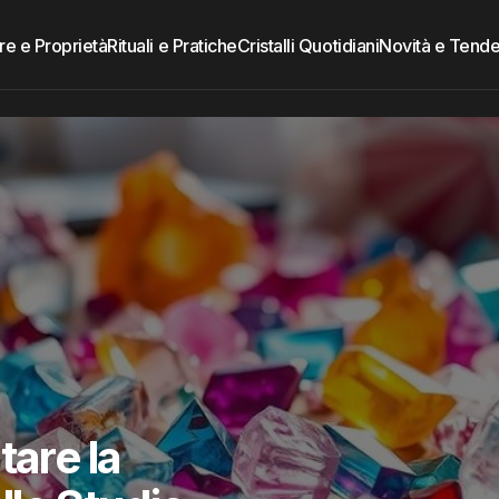
re e Proprietà
Rituali e Pratiche
Cristalli Quotidiani
Novità e Tend
tare la