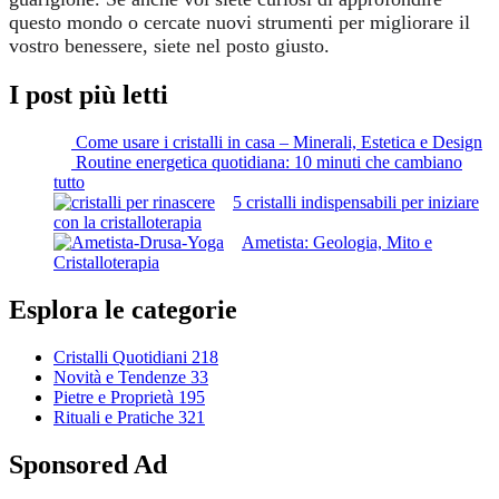
questo mondo o cercate nuovi strumenti per migliorare il
vostro benessere, siete nel posto giusto.
I post più letti
Come usare i cristalli in casa – Minerali, Estetica e Design
Routine energetica quotidiana: 10 minuti che cambiano
tutto
5 cristalli indispensabili per iniziare
con la cristalloterapia
Ametista: Geologia, Mito e
Cristalloterapia
Esplora le categorie
Cristalli Quotidiani
218
Novità e Tendenze
33
Pietre e Proprietà
195
Rituali e Pratiche
321
Sponsored Ad