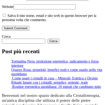
Website
Salva il mio nome, email e sito web in questo browser per la
prossima volta che commento.
Submit Comment
Cerca
Cerca
Post più recenti
Tormalina Nera: protezione energetica, radicamento e forza
interiore
Quarzo Rosa: proprietà, benefici reali e come usarlo nella vita
quotidiana
Come usare i cristalli in casa – Minerali, Estetica e Design
Rituale lunare con i cristalli: semplice, potente, reale
Routine energetica quotidiana: 10 minuti che cambiano tutto
Benvenuti nel nostro spazio dedicato alla Cristalloterapia,
un'antica disciplina che utilizza il potere delle pietre