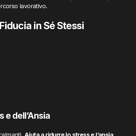
ercorso lavorativo.
 Fiducia in Sé Stessi
s e dell’Ansia
calmanti.
Aiuta a ridurre lo stress e l’ansia
,