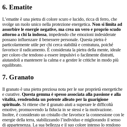
6. Ematite
L’ematite è una pietra di colore scuro e lucido, ricca di ferro, che
svolge un ruolo unico nella protezione energetica.
Non si limita ad
assorbire le energie negative, ma crea un vero e proprio scudo
attorno a chi la indossa
, impedendo che emozioni indesiderate
possano influenzare il benessere personale. Questa pietra è
particolarmente utile per chi cerca stabilità e centratura, poiché
favorisce il radicamento. È considerata la pietra della mente, ideale
per coloro che tendono a essere impulsivi o facilmente distratti,
aiutandoli a mantenere la calma e a gestire le critiche in modo più
equilibrato.
7. Granato
Il granato è una pietra preziosa nota per le sue proprietà energetiche
e curative.
Questa gemma è spesso associata alla passione e alla
vitalità, rendendola un potente alleato per la guarigione
spirituale.
Si ritiene che il granato aiuti a superare le difficoltà
emotive, promuovendo la fiducia in se stessi e la motivazione.
Inoltre, è considerato un cristallo che favorisce la connessione con le
energie della terra, stabilizzando l’individuo e migliorando il senso
di appartenenza. La sua bellezza e il suo colore intenso lo rendono