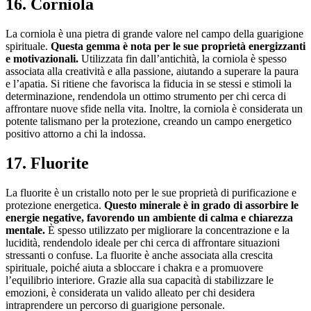
16. Corniola
La corniola è una pietra di grande valore nel campo della guarigione
spirituale.
Questa gemma è nota per le sue proprietà energizzanti
e motivazionali.
Utilizzata fin dall’antichità, la corniola è spesso
associata alla creatività e alla passione, aiutando a superare la paura
e l’apatia. Si ritiene che favorisca la fiducia in se stessi e stimoli la
determinazione, rendendola un ottimo strumento per chi cerca di
affrontare nuove sfide nella vita. Inoltre, la corniola è considerata un
potente talismano per la protezione, creando un campo energetico
positivo attorno a chi la indossa.
17. Fluorite
La fluorite è un cristallo noto per le sue proprietà di purificazione e
protezione energetica.
Questo minerale è in grado di assorbire le
energie negative, favorendo un ambiente di calma e chiarezza
mentale.
È spesso utilizzato per migliorare la concentrazione e la
lucidità, rendendolo ideale per chi cerca di affrontare situazioni
stressanti o confuse. La fluorite è anche associata alla crescita
spirituale, poiché aiuta a sbloccare i chakra e a promuovere
l’equilibrio interiore. Grazie alla sua capacità di stabilizzare le
emozioni, è considerata un valido alleato per chi desidera
intraprendere un percorso di guarigione personale.