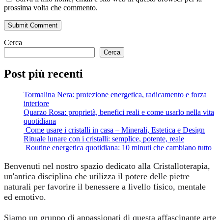
prossima volta che commento.
Submit Comment
Cerca
Cerca
Post più recenti
Tormalina Nera: protezione energetica, radicamento e forza
interiore
Quarzo Rosa: proprietà, benefici reali e come usarlo nella vita
quotidiana
Come usare i cristalli in casa – Minerali, Estetica e Design
Rituale lunare con i cristalli: semplice, potente, reale
Routine energetica quotidiana: 10 minuti che cambiano tutto
Benvenuti nel nostro spazio dedicato alla Cristalloterapia,
un'antica disciplina che utilizza il potere delle pietre
naturali per favorire il benessere a livello fisico, mentale
ed emotivo.
Siamo un gruppo di appassionati di questa affascinante arte