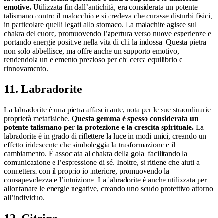
emotive.
Utilizzata fin dall’antichità, era considerata un potente
talismano contro il malocchio e si credeva che curasse disturbi fisici,
in particolare quelli legati allo stomaco. La malachite agisce sul
chakra del cuore, promuovendo l’apertura verso nuove esperienze e
portando energie positive nella vita di chi la indossa. Questa pietra
non solo abbellisce, ma offre anche un supporto emotivo,
rendendola un elemento prezioso per chi cerca equilibrio e
rinnovamento.
11. Labradorite
La labradorite è una pietra affascinante, nota per le sue straordinarie
proprietà metafisiche.
Questa gemma è spesso considerata un
potente talismano per la protezione e la crescita spirituale.
La
labradorite è in grado di riflettere la luce in modi unici, creando un
effetto iridescente che simboleggia la trasformazione e il
cambiamento. È associata al chakra della gola, facilitando la
comunicazione e l’espressione di sé. Inoltre, si ritiene che aiuti a
connettersi con il proprio io interiore, promuovendo la
consapevolezza e l’intuizione. La labradorite è anche utilizzata per
allontanare le energie negative, creando uno scudo protettivo attorno
all’individuo.
12. Citrino