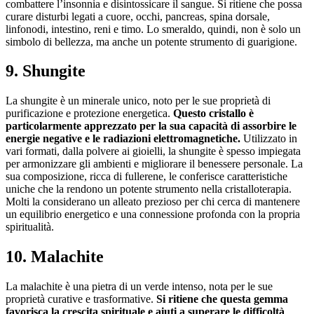
combattere l’insonnia e disintossicare il sangue. Si ritiene che possa
curare disturbi legati a cuore, occhi, pancreas, spina dorsale,
linfonodi, intestino, reni e timo. Lo smeraldo, quindi, non è solo un
simbolo di bellezza, ma anche un potente strumento di guarigione.
9. Shungite
La shungite è un minerale unico, noto per le sue proprietà di
purificazione e protezione energetica.
Questo cristallo è
particolarmente apprezzato per la sua capacità di assorbire le
energie negative e le radiazioni elettromagnetiche.
Utilizzato in
vari formati, dalla polvere ai gioielli, la shungite è spesso impiegata
per armonizzare gli ambienti e migliorare il benessere personale. La
sua composizione, ricca di fullerene, le conferisce caratteristiche
uniche che la rendono un potente strumento nella cristalloterapia.
Molti la considerano un alleato prezioso per chi cerca di mantenere
un equilibrio energetico e una connessione profonda con la propria
spiritualità.
10. Malachite
La malachite è una pietra di un verde intenso, nota per le sue
proprietà curative e trasformative.
Si ritiene che questa gemma
favorisca la crescita spirituale e aiuti a superare le difficoltà