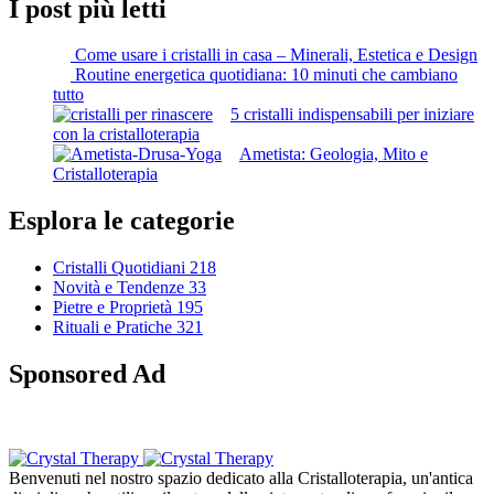
I post più letti
Come usare i cristalli in casa – Minerali, Estetica e Design
Routine energetica quotidiana: 10 minuti che cambiano
tutto
5 cristalli indispensabili per iniziare
con la cristalloterapia
Ametista: Geologia, Mito e
Cristalloterapia
Esplora le categorie
Cristalli Quotidiani
218
Novità e Tendenze
33
Pietre e Proprietà
195
Rituali e Pratiche
321
Sponsored Ad
Benvenuti nel nostro spazio dedicato alla Cristalloterapia, un'antica