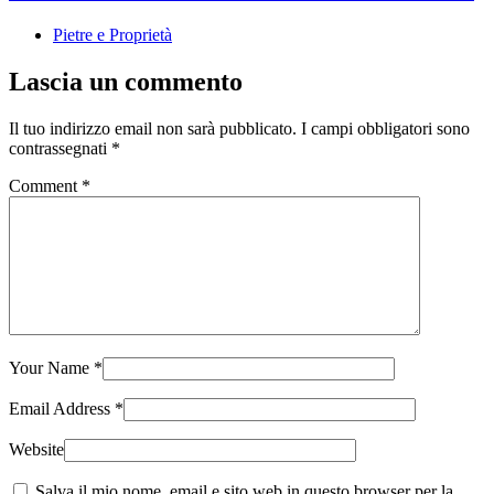
Pietre e Proprietà
Lascia un commento
Il tuo indirizzo email non sarà pubblicato.
I campi obbligatori sono
contrassegnati
*
Comment
*
Your Name
*
Email Address
*
Website
Salva il mio nome, email e sito web in questo browser per la